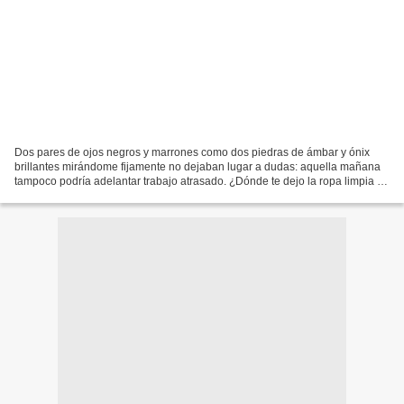
Dos pares de ojos negros y marrones como dos piedras de ámbar y ónix
brillantes mirándome fijamente no dejaban lugar a dudas: aquella mañana
tampoco podría adelantar trabajo atrasado. ¿Dónde te dejo la ropa limpia y
planchada? (primero). ¿Has pasado el...