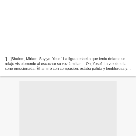
“[…]Shalom, Miriam. Soy yo, Yosef. La figura esbelta que tenía delante se
relajó visiblemente al escuchar su voz familiar. —Oh, Yosef. La voz de ella
sonó emocionada. Él la miró con compasión: estaba pálida y temblorosa y
se ahogaba en la pena. Le tendió...