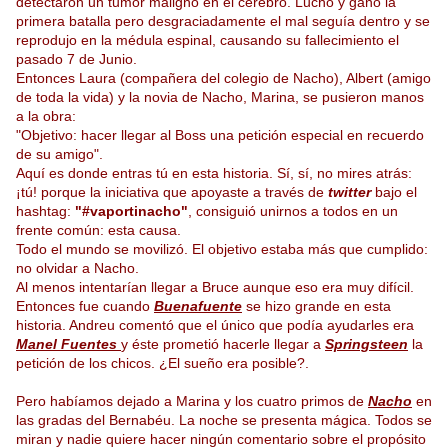
detectaron un tumor maligno en el cerebro. Luchó y ganó la
primera batalla pero desgraciadamente el mal seguía dentro y se
reprodujo en la médula espinal, causando su fallecimiento el
pasado 7 de Junio.
Entonces Laura (compañera del colegio de Nacho), Albert (amigo
de toda la vida) y la novia de Nacho, Marina, se pusieron manos
a la obra:
"Objetivo: hacer llegar al Boss una petición especial en recuerdo
de su amigo".
Aquí es donde entras tú en esta historia. Sí, sí, no mires atrás:
¡tú! porque la iniciativa que apoyaste a través de
twitter
bajo el
hashtag:
"#vaportinacho"
, consiguió unirnos a todos en un
frente común: esta causa.
Todo el mundo se movilizó. El objetivo estaba más que cumplido:
no olvidar a Nacho.
Al menos intentarían llegar a Bruce aunque eso era muy difícil.
Entonces fue cuando
Buenafuente
se hizo grande en esta
historia. Andreu comentó que el único que podía ayudarles era
Manel Fuentes
y éste prometió hacerle llegar a
Springsteen
la
petición de los chicos. ¿El sueño era posible?.
Pero habíamos dejado a Marina y los cuatro primos de
Nacho
en
las gradas del Bernabéu. La noche se presenta mágica. Todos se
miran y nadie quiere hacer ningún comentario sobre el propósito