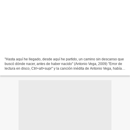
"Hasta aquí he llegado, desde aquí he partido, un camino sin descanso que
buscó dónde nacer, antes de haber nacido" (Antonio Vega, 2009) "Error de
lectura en disco, Ctrl+alt+supr" y la canción inédita de Antonio Vega, había
desaparecido, como si, desde...